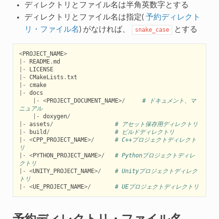
ディレクトリとファイル名は半角英数字とする
ディレクトリとファイル名は指定(
予約ディレクト
リ・ファイル名
) がなければ、
とする
snake_case
<
PROJECT_NAME
>
|-
README
.
md
|-
LICENSE
|-
CMakeLists
.
txt
|-
cmake
|-
docs
|-
<
PROJECT_DOCUMENT_NAME
>/
# ドキュメント、マ
ニュアル
|-
doxygen
/
|-
assets
/
# アセット保存用ディレクトリ
|-
build
/
# ビルドディレクトリ
|-
<
CPP_PROJECT_NAME
>/
# C++プロジェクトディレクト
リ
|-
<
PYTHON_PROJECT_NAME
>/
# Pythonプロジェクトディレ
クトリ
|-
<
UNITY_PROJECT_NAME
>/
# Unityプロジェクトディレク
トリ
|-
<
UE_PROJECT_NAME
>/
# UEプロジェクトディレクトリ
予約ディレクトリ・ファイル名