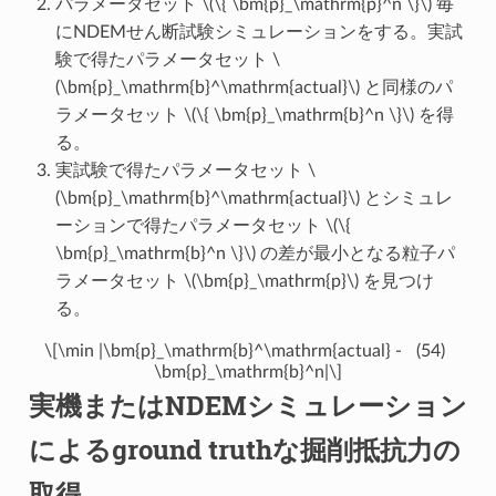
パラメータセット
\(\{ \bm{p}_\mathrm{p}^n \}\)
毎
にNDEMせん断試験シミュレーションをする。実試
験で得たパラメータセット
\
(\bm{p}_\mathrm{b}^\mathrm{actual}\)
と同様のパ
ラメータセット
\(\{ \bm{p}_\mathrm{b}^n \}\)
を得
る。
実試験で得たパラメータセット
\
(\bm{p}_\mathrm{b}^\mathrm{actual}\)
とシミュレ
ーションで得たパラメータセット
\(\{
\bm{p}_\mathrm{b}^n \}\)
の差が最小となる粒子パ
ラメータセット
\(\bm{p}_\mathrm{p}\)
を見つけ
る。
\[\min |\bm{p}_\mathrm{b}^\mathrm{actual} -
(54)
\bm{p}_\mathrm{b}^n|\]
実機またはNDEMシミュレーション
によるground truthな掘削抵抗力の
取得