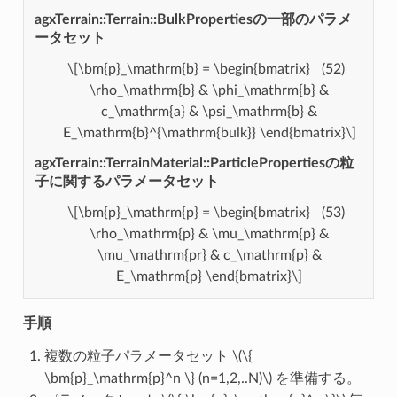
agxTerrain::Terrain::BulkPropertiesの一部のパラメ
ータセット
\[\bm{p}_\mathrm{b} = \begin{bmatrix}
(52)
\rho_\mathrm{b} & \phi_\mathrm{b} &
c_\mathrm{a} & \psi_\mathrm{b} &
E_\mathrm{b}^{\mathrm{bulk}} \end{bmatrix}\]
agxTerrain::TerrainMaterial::ParticlePropertiesの粒
子に関するパラメータセット
\[\bm{p}_\mathrm{p} = \begin{bmatrix}
(53)
\rho_\mathrm{p} & \mu_\mathrm{p} &
\mu_\mathrm{pr} & c_\mathrm{p} &
E_\mathrm{p} \end{bmatrix}\]
手順
複数の粒子パラメータセット
\(\{
\bm{p}_\mathrm{p}^n \} (n=1,2,..N)\)
を準備する。