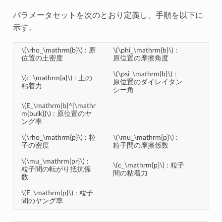
パラメータセットを次のとおり定義し、手順を以下に
示す。
\(\rho_\mathrm{b}\)
: 原
\(\phi_\mathrm{b}\)
:
位置の土密度
原位置の摩擦角度
\(\psi_\mathrm{b}\)
:
\(c_\mathrm{a}\)
: 土の
原位置のダイレイタン
粘着力
シー角
\(E_\mathrm{b}^{\mathr
m{bulk}}\)
: 原位置のヤ
ング率
\(\rho_\mathrm{p}\)
: 粒
\(\mu_\mathrm{p}\)
:
子の密度
粒子間の摩擦係数
\(\mu_\mathrm{pr}\)
:
\(c_\mathrm{p}\)
: 粒子
粒子間の転がり抵抗係
間の粘着力
数
\(E_\mathrm{p}\)
: 粒子
間のヤング率