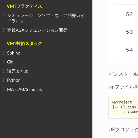
VMTプラクティス
シミュレーションソフトウェア開発ガイ
ドライン
実践AGXシミュレーション開発
VMT技術スタック
Sphinx
Git
諸元まとめ
インストール
Python
zipファイ
MATLAB/Simulink
MyProject
|--
Plugins
|--
AGXU
UEプロジェクト