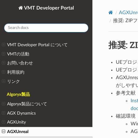
VMT Developer Portal
AGXUnre
推奨: Z
推奨:
VMT Developer Portal について
VMTの活動
UEプロジ
お問い合わせ
UEプロジ
利用規約
AGXUn
リンク
がしやす
参考文献
Algoryx製品
Ins
Algoryx製品について
do
AGX Dynamics
確認環境
AGXUnity
Wi
AGX
AGXUnreal