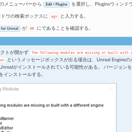
ditorのメニューバーから
を選択し、Pluginsウィン
Edit ‣ Plugins
ウィンドウの検索ボックスに
と入力する。
agx
が
にであることを確認する。
ON
for Unreal
ェクトが開かず
The
following
modules
are
missing
or
built
with
というメッセージボックスが出る場合は、Unreal Engine
on
XUnrealがインストールされている可能性がある。 バージョン
ealをインストールする。