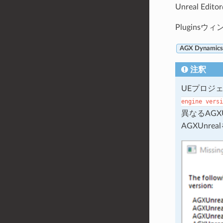
Unreal E
Plugins
AGX Dynamics 
注釈
UEプロジ
engine
versi
異なるAG
AGXUnr