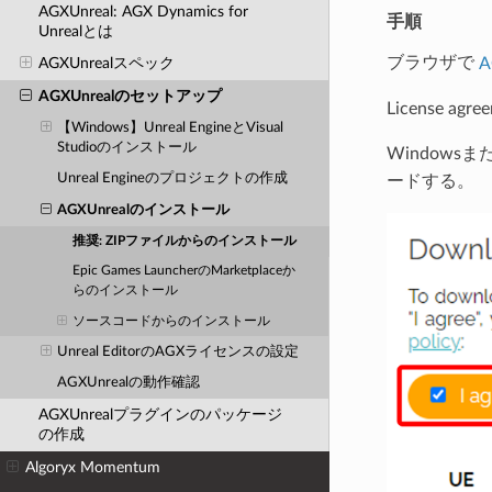
AGXUnreal: AGX Dynamics for
手順
Unrealとは
ブラウザで
A
AGXUnrealスペック
AGXUnrealのセットアップ
License 
【Windows】Unreal EngineとVisual
Studioのインストール
Windowsま
Unreal Engineのプロジェクトの作成
ードする。
AGXUnrealのインストール
推奨: ZIPファイルからのインストール
Epic Games LauncherのMarketplaceか
らのインストール
ソースコードからのインストール
Unreal EditorのAGXライセンスの設定
AGXUnrealの動作確認
AGXUnrealプラグインのパッケージ
の作成
Algoryx Momentum