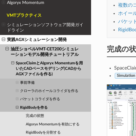
Algoryx Momentum
複数のコ
ホイールR
VMTプラクティス
バケットR
シミュレーションソフトウェア開発ガイ
Rigid
ドライン
実践AGXシミュレーション開発
完成の
油圧ショベルVMT-CET200シミュレ
ーションモデル開発チュートリアル
SpaceClaimとAlgoryx Momentumを用
Space
いたCADベースモデリング(CADから
AGXファイルを作る)
Simulation
事前準備
クローラのホイールコライダを作る
バケットコライダを作る
RigidBodyを作る
完成の状態
Algoryx Momentumを有効にする
RigidBodyを分割する