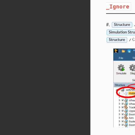
_Ignore
#.
Structure
Simulation Str
パ
Structure