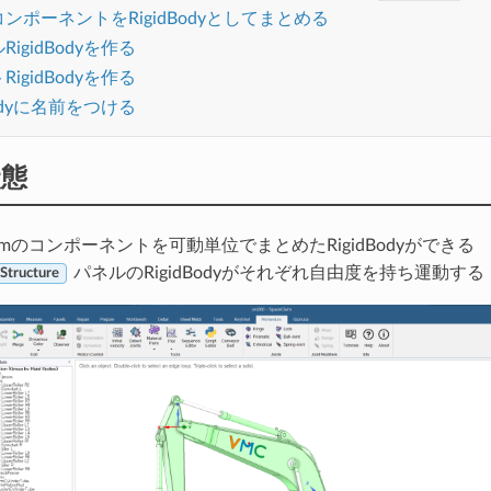
ンポーネントをRigidBodyとしてまとめる
igidBodyを作る
igidBodyを作る
Bodyに名前をつける
状態
Claimのコンポーネントを可動単位でまとめたRigidBodyができる
パネルのRigidBodyがそれぞれ自由度を持ち運動する
 Structure