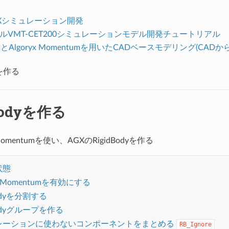
Xシミュレーション開発
ルVMT-CET200シミュレーションモデル開発チュートリアル
aimとAlgoryx Momentumを用いたCADベースモデリング(CAD
yを作る
Bodyを作る
x Momentumを使い、AGXのRigidBodyを作る
状態
yx Momentumを有効にする
Bodyを分割する
Bodyグループを作る
レーションに使わないコンポーネントをまとめる
RB_Ignore