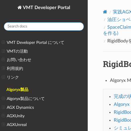
VMT Developer Portal
実践AG
油圧ショベ
SpaceCl
を作る)
RigidBod
VMT Developer Portal について
VMTの活動
お問い合わせ
Rigid
利用規約
リンク
Algory
Algoryx製品
完成の
Algoryx製品について
Algor
AGX Dynamics
Rigid
AGXUnity
Rigid
AGXUnreal
シミュ