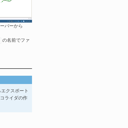
ューバーから
の名前でファ
からエクスポート
はコライダの作