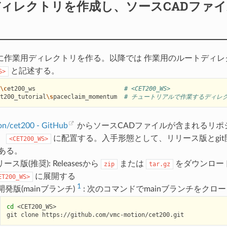
ィレクトリを作成し、ソースCADファ
に作業用ディレクトリを作る。以降では 作業用のルートディレ
と記述する。
S>
\c
et200_ws
# <CET200_WS>
t200_tutorial
\s
paceclaim_momentum
# チュートリアルで作業するディレ
n/cet200 - GitHub
からソースCADファイルが含まれるリポ
、
に配置する。入手形態として、リリース版とgit開発
<CET200_WS>
がある。
ース版(推奨): Releasesから
または
をダウンロー
zip
tar.gz
に展開する
ET200_WS>
1
t開発版(mainブランチ)
: 次のコマンドでmainブランチをクロ
cd
<CET200_WS>

git
clone