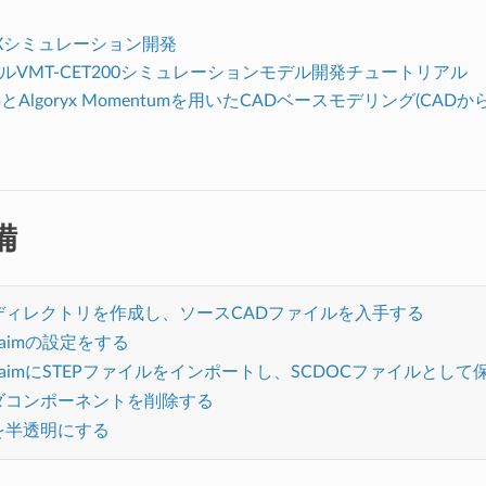
Xシミュレーション開発
ルVMT-CET200シミュレーションモデル開発チュートリアル
aimとAlgoryx Momentumを用いたCADベースモデリング(CAD
備
ディレクトリを作成し、ソースCADファイルを入手する
Claimの設定をする
eClaimにSTEPファイルをインポートし、SCDOCファイルとして
ダコンポーネントを削除する
を半透明にする