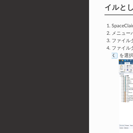
イルと
SpaceC
メニュー
ファイル
ファイル
を選
く