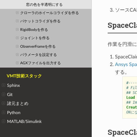
窓の色を半透明にする
ソースC
クローラのホイールコライダを作る
バケットコライダを作る
Space
RigidBodyを作る
ジョイントを作る
作業を円滑に
ObserverFrameを作る
パラメータを設定する
SpaceC
AGXファイルを出力する
Ansys 
する。
VMT技術スタック
#----
Sphinx
# Fil
## SC
Git
Load 
## Im
諸元まとめ
Creat
ONに
Python
MATLAB/Simulink
Space