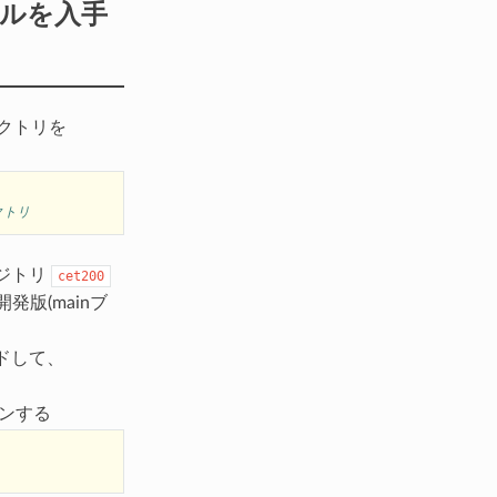
イルを入手
クトリを
クトリ
ジトリ
cet200
版(mainブ
ドして、
ーンする