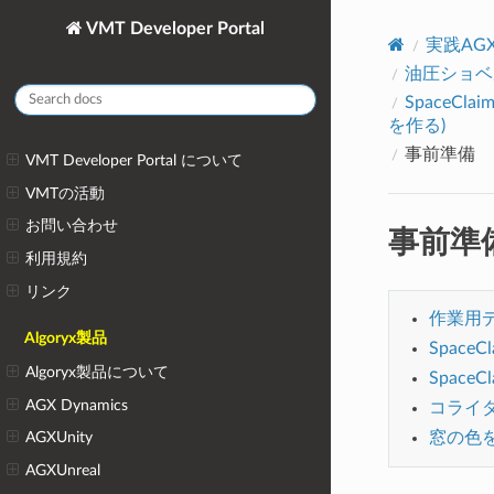
VMT Developer Portal
実践AG
油圧ショベ
SpaceCl
を作る)
事前準備
VMT Developer Portal について
VMTの活動
お問い合わせ
事前準
利用規約
リンク
作業用
Algoryx製品
Space
Algoryx製品について
Spac
AGX Dynamics
コライ
窓の色
AGXUnity
AGXUnreal