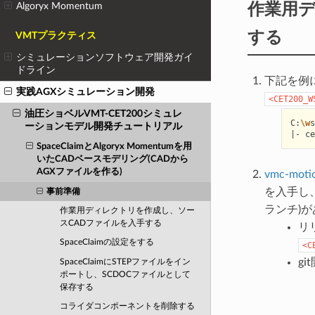
作業用デ
Algoryx Momentum
する
VMTプラクティス
シミュレーションソフトウェア開発ガイ
ドライン
下記を例
実践AGXシミュレーション開発
<CET200_W
油圧ショベルVMT-CET200シミュレ
C:
\w
s
ーションモデル開発チュートリアル
|
-
ce
SpaceClaimとAlgoryx Momentumを用
いたCADベースモデリング(CADから
AGXファイルを作る)
vmc-motio
を入手し
事前準備
ランチ)
作業用ディレクトリを作成し、ソー
スCADファイルを入手する
リリ
SpaceClaimの設定をする
<C
gi
SpaceClaimにSTEPファイルをイン
ポートし、SCDOCファイルとして
保存する
コライダコンポーネントを削除する