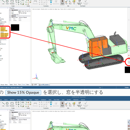
の
を選択し、窓を半透明にする
Show 15% Opaque