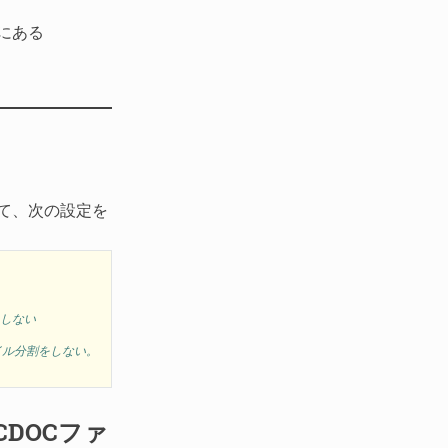
にある
て、次の設定を
をしない
イル分割をしない。
CDOCファ