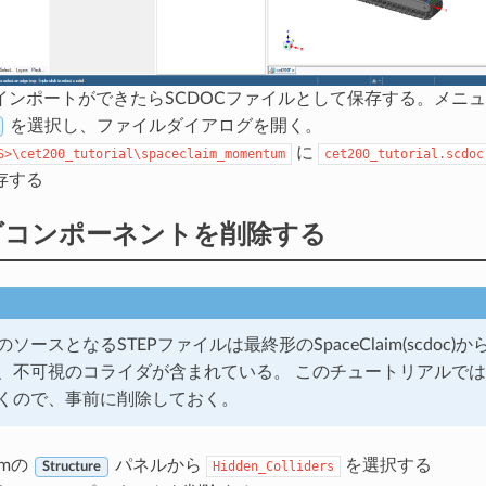
インポートができたらSCDOCファイルとして保存する。メニ
を選択し、ファイルダイアログを開く。
に
S>\cet200_tutorial\spaceclaim_momentum
cet200_tutorial.scdoc
存する
ダコンポーネントを削除する
ソースとなるSTEPファイルは最終形のSpaceClaim(scdoc)
、不可視のコライダが含まれている。 このチュートリアルで
くので、事前に削除しておく。
aimの
パネルから
を選択する
Hidden_Colliders
Structure