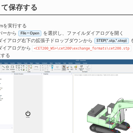
して保存する
laimを実行する
バーから
を選択し、ファイルダイアログを開く
File ‣ Open
ダイアログ右下の拡張子ドロップダウンから
STEP(*.stp,*.step)
ダイアログから
<CET200_WS>\cet200\exchange_formats\cet200.stp
択する