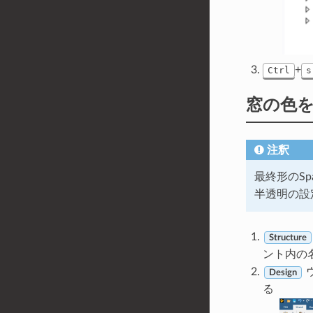
+
Ctrl
s
窓の色
注釈
最終形のSp
半透明の設
Structure
ント内の
Design
る