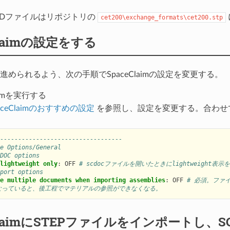
ADファイルはリポジトリの
cet200\exchange_formats\cet200.stp
Claimの設定をする
進められるよう、次の手順でSpaceClaimの設定を変更する。
laimを実行する
SpaceClaimのおすすめの設定
を参照し、設定を変更する。合わせ
----------------------------------
e Options/General
DOC options
lightweight only
:
OFF
# scdocファイルを開いたときにlightweight表示
port options
e multiple documents when importing assemblies
:
OFF
# 必須。ファ
なっていると、後工程でマテリアルの参照ができなくなる。
ClaimにSTEPファイルをインポートし、S