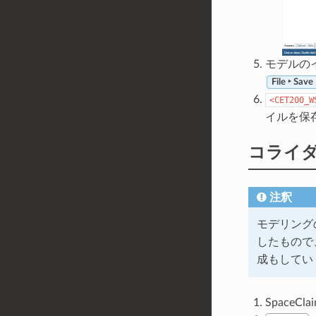
モデルの
File ‣ Save
<CET200_W
イルを保
コライ
注釈
モデリングの
したもので
成もしてい
SpaceCl