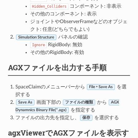
コンポーネント: 非表示
Hidden_Colliders
その他のコンポーネント: 表示
ジョイントやObserverFrameなどのオブジェ
クト: 任意(どちらでもよい)
パネルの確認
Simulation Structure
RigidBody: 無効
Ignore
その他のRigidBody: 有効
AGXファイルを出力する手順
SpaceClaimのメニューバーから
を選
File ‣ Save As
択する
画面下部の
から
Save As
ファイルの種類
AGX
を指定する
Dynamnics Binary File(*.agx)
ファイルの出力先を指定し、
を選択する
保存
agxViewerでAGXファイルを表示す